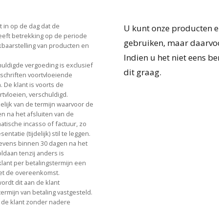
at in op de dag dat de
U kunt onze producten en
eeft betrekking op de periode
gebruiken, maar daarvoo
ikbaarstelling van producten en
Indien u het niet eens b
uldigde vergoeding is exclusief
dit graag.
schriften voortvloeiende
 De klant is voorts de
tvloeien, verschuldigd.
elijk van de termijn waarvoor de
 na het afsluiten van de
ische incasso of factuur, zo
tatie (tijdelijk) stil te leggen.
evens binnen 30 dagen na het
ldaan tenzij anders is
lant per betalingstermijn een
et de overeenkomst.
 wordt dit aan de klant
rmijn van betaling vastgesteld.
is de klant zonder nadere