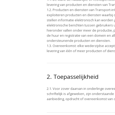
levering van producten en diensten van Tran
1.2. Producten en diensten van Transport-inf
exploiteren producten en diensten waarbij d
stellen informatie elektronisch kan worde
elektronische berichten tussen gebruikers
hieronder vallen onder meer de productie, p
de huur en registratie van een domein en a
ondersteunende producten en diensten.
1.3. Overeenkomst: elke wederzijdse acceptat
levering van één of meer producten of diens
2. Toepasselijkheid
2.1. Voor zover daarvan in onderlinge overe
schriftelijk is afgeweken, zijn onderstaande
aanbieding, opdracht of overeenkomst van o