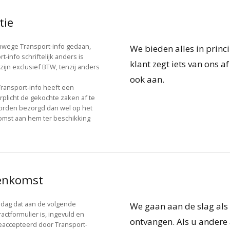
tie
vanwege Transport-info gedaan,
We bieden alles in princ
t-info schriftelijk anders is
klant zegt iets van ons 
zijn exclusief BTW, tenzij anders
ook aan.
Transport-info heeft een
rplicht de gekochte zaken af te
rden bezorgd dan wel op het
mst aan hem ter beschikking
eenkomst
 dag dat aan de volgende
We gaan aan de slag als
actformulier is, ingevuld en
ontvangen. Als u andere
eaccepteerd door Transport-