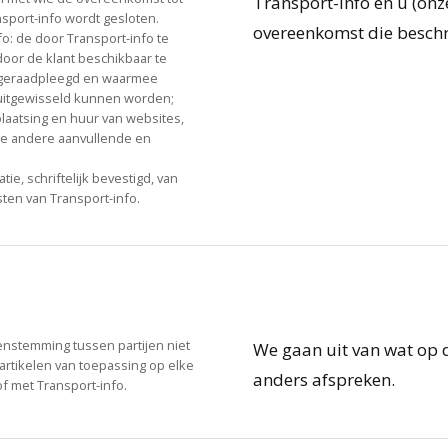
Transport-info en u (onz
sport-info wordt gesloten.
overeenkomst die beschrij
o: de door Transport-info te
oor de klant beschikbaar te
n geraadpleegd en waarmee
 uitgewisseld kunnen worden;
laatsing en huur van websites,
lle andere aanvullende en
ie, schriftelijk bevestigd, van
ten van Transport-info.
enstemming tussen partijen niet
We gaan uit van wat op d
 artikelen van toepassing op elke
anders afspreken.
f met Transport-info.