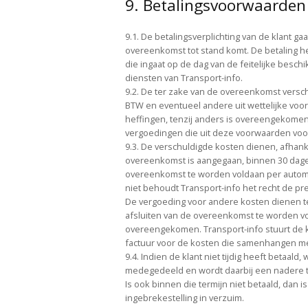
9. Betalingsvoorwaarden
9.1. De betalingsverplichting van de klant ga
overeenkomst tot stand komt. De betaling h
die ingaat op de dag van de feitelijke besch
diensten van Transport-info.
9.2. De ter zake van de overeenkomst versch
BTW en eventueel andere uit wettelijke voor
heffingen, tenzij anders is overeengekomen.
vergoedingen die uit deze voorwaarden voor
9.3. De verschuldigde kosten dienen, afhank
overeenkomst is aangegaan, binnen 30 dagen
overeenkomst te worden voldaan per automat
niet behoudt Transport-info het recht de presen
De vergoeding voor andere kosten dienen t
afsluiten van de overeenkomst te worden vo
overeengekomen. Transport-info stuurt de k
factuur voor de kosten die samenhangen m
9.4. Indien de klant niet tijdig heeft betaald,
medegedeeld en wordt daarbij een nadere te
Is ook binnen die termijn niet betaald, dan 
ingebrekestelling in verzuim.