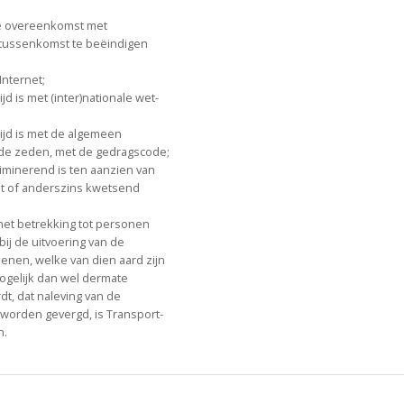
 de overeenkomst met
e tussenkomst te beëindigen
Internet;
ijd is met (inter)nationale wet-
trijd is met de algemeen
de zeden, met de gedragscode;
criminerend is ten aanzien van
komst of anderszins kwetsend
met betrekking tot personen
bij de uitvoering van de
enen, welke van dien aard zijn
ogelijk dan wel dermate
t, dat naleving van de
 worden gevergd, is Transport-
n.