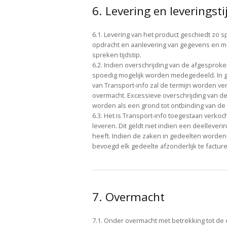
6. Levering en leveringsti
6.1. Levering van het product geschiedt zo sp
opdracht en aanlevering van gegevens en mate
spreken tijdstip.
6.2. Indien overschrijding van de afgesproken 
spoedig mogelijk worden medegedeeld. In g
van Transport-info zal de termijn worden ve
overmacht. Excessieve overschrijding van d
worden als een grond tot ontbinding van d
6.3. Het is Transport-info toegestaan verkoc
leveren. Dit geldt niet indien een deellever
heeft. Indien de zaken in gedeelten worden 
bevoegd elk gedeelte afzonderlijk te factur
7. Overmacht
7.1. Onder overmacht met betrekking tot d