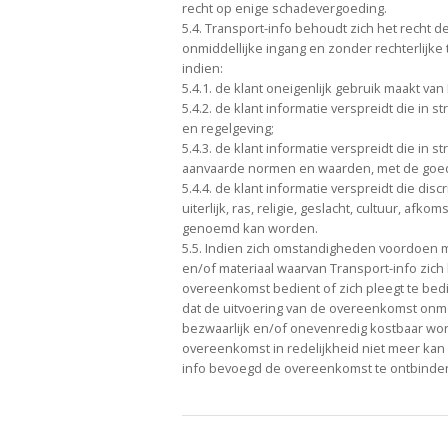
recht op enige schadevergoeding.
5.4. Transport-info behoudt zich het recht
onmiddellijke ingang en zonder rechterlijk
indien:
5.4.1. de klant oneigenlijk gebruik maakt van 
5.4.2. de klant informatie verspreidt die in str
en regelgeving;
5.4.3. de klant informatie verspreidt die in s
aanvaarde normen en waarden, met de goe
5.4.4. de klant informatie verspreidt die dis
uiterlijk, ras, religie, geslacht, cultuur, af
genoemd kan worden.
5.5. Indien zich omstandigheden voordoen 
en/of materiaal waarvan Transport-info zich 
overeenkomst bedient of zich pleegt te bedi
dat de uitvoering van de overeenkomst onm
bezwaarlijk en/of onevenredig kostbaar word
overeenkomst in redelijkheid niet meer kan
info bevoegd de overeenkomst te ontbinde