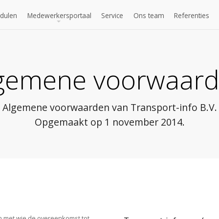
dulen
Medewerkersportaal
Service
Ons team
Referenties
edewerkersportaal?
allagesaldo
Voorraadstatus
Handboek
Project Orders
Nieuws
Ritinfo
Conversion Tool
Bedrijfsinforma
gemene voorwaar
Algemene voorwaarden van Transport-info B.V.
Opgemaakt op 1 november 2014.
oon met wie de overeenkomst tot