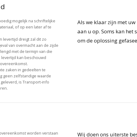
jd
oedig mogelijk na schriftelijke
Als we klaar zijn met uw
riaal, of op een later af te
aan u op. Soms kan het 
levertijd dreigt zal dit zo
om de oplossing gefaseer
eval van overmacht aan de zijde
rlengd met de termijn van die
e levertijd kan beschouwd
e overeenkomst.
hte zaken in gedeelten te
ing geen zelfstandige waarde
geleverd, is Transport-info
eren.
e overeenkomst worden verstaan
Wij doen ons uiterste bes