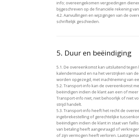
info; overeengekomen vergoedingen dienen 
bijgeschreven op de financiële rekening van
4.2. Aanvullingen en wijzigingen van de ov
schriftelijk geschieden.
5. Duur en beëindiging
5.1. De overeenkomst kan uitsluitend tegen
kalendermaand en na het verstrijken van de
worden opgezegd, met inachtneming van ee
5.2. Transport-info kan de overeenkomst me
beëindigen indien de klant aan een of meer 
Transport-info niet, niet behoorlijk of niet v
strijd handelt.
5.3. Transport-info heeft het recht de ove
ingebrekestelling of gerechtelijke tussenko
beëindigen indien de klant in staat van faill
van betaling heeft aangevraagd of verkregen
of zijn vermogen heeft verloren. Laatstgeno