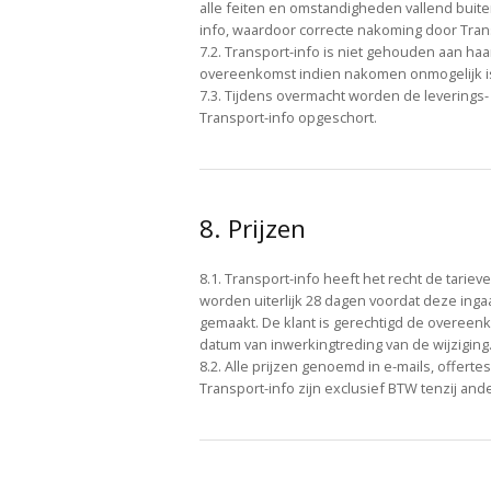
alle feiten en omstandigheden vallend buite
info, waardoor correcte nakoming door Tran
7.2. Transport-info is niet gehouden aan haar
overeenkomst indien nakomen onmogelijk i
7.3. Tijdens overmacht worden de leverings-
Transport-info opgeschort.
8. Prijzen
8.1. Transport-info heeft het recht de tariev
worden uiterlijk 28 dagen voordat deze ing
gemaakt. De klant is gerechtigd de overeen
datum van inwerkingtreding van de wijziging
8.2. Alle prijzen genoemd in e-mails, offerte
Transport-info zijn exclusief BTW tenzij and