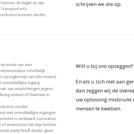
binnen 30 dagen te zijn
schrijven we die op.
 Transport-info.
ereenkomst kunnen slechts
 het einde van een
Wilt u bij ons opzeggen? 
 minimumduur schriftelijk
n opzegtermijn van één maand.
En als u zich niet aan 
t onmiddellijke ingang
van zijn verplichtingen jegens
dan zeggen wij de overe
olledig voldoet of daarmee in
uw oplossing misbruikt 
reenkomst zonder
mensen te kwetsen.
mst met onmiddellijke ingang te
issement is verklaard, surseance
 of anderszins het vrije beheer
emde partij heeft alsdan geen