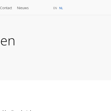
Contact
Nieuws
EN
NL
tie
Subcontractors
Persoonlijk
Medewerkersportaal
den