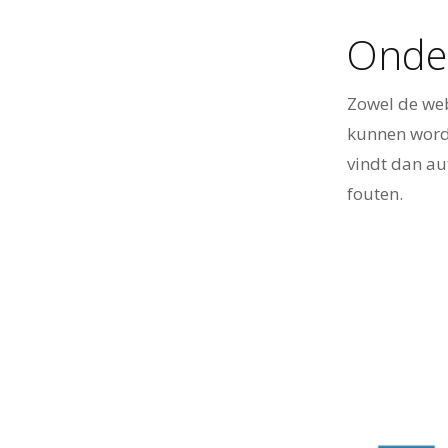
Onder
Zowel de we
kunnen word
vindt dan au
fouten.