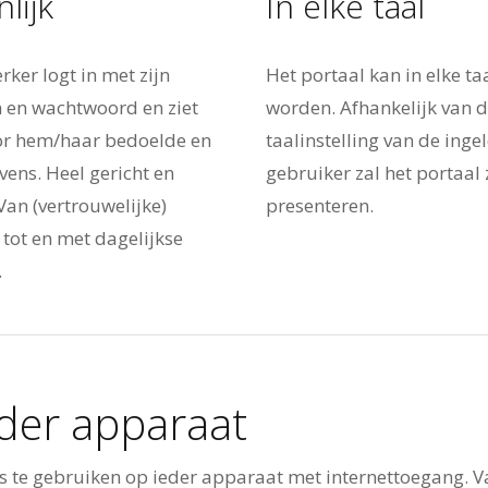
lijk
In elke taal
ker logt in met zijn
Het portaal kan in elke ta
 en wachtwoord en ziet
worden. Afhankelijk van 
oor hem/haar bedoelde en
taalinstelling van de inge
vens. Heel gericht en
gebruiker zal het portaal 
Van (vertrouwelijke)
presenteren.
ot en met dagelijkse
.
der apparaat
is te gebruiken op ieder apparaat met internettoegang. V