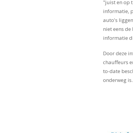
"juist en op
informatie, 
auto's ligge
niet eens de 
informatie di
Door deze in
chauffeurs en
to-date besc
onderweg is.