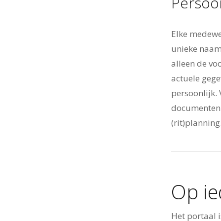
Persoon
Elke medewer
unieke naam
alleen de v
actuele gege
persoonlijk. 
documenten t
(rit)planning
Op ie
Het portaal 