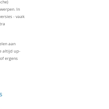
sche)
rwerpen. In
ersies - vaak
tra
elen aan
e altijd up-
 of ergens