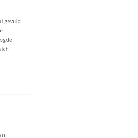
al gevuld
de
logde
zich
an