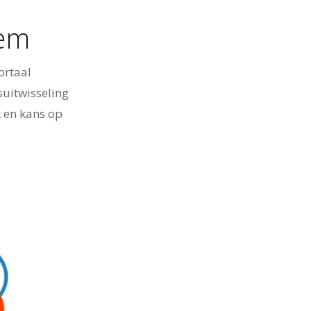
eem
ortaal
uitwisseling
 en kans op