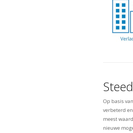
Steed
Op basis va
verbeterd en
meest waard
nieuwe mogel