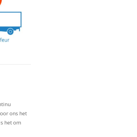
ntinu
oor ons het
ls het om