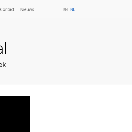
Contact
Nieuws
EN
NL
tie
Subcontractors
Persoonlijk
Medewerkersportaal
l
ek